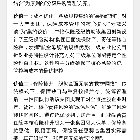
结合”为原则的“分级采购管理”方案。
价值一：
成本优化，释放规模集约的“采购红利”。对
于大型集团，保险成本管理的核心是变“分散采
购”为“集约议价”。中怡保险经纪协助该集团创新设
计了三级保险架构:集团层面统保财产、责任等核心
险种，发挥“航空母舰”的规模优势;二级专业化公司
针对业务特性设计补充方案;三级单位保留特定个性
险种自主权。这种科学分级确保了核心风险的统一
管控与成本的最优把控。
价值二：
保障提升，织就全面无虞的“防护网络”。传
统模式下，保障缺口与重复投保并存。统筹管理
后，中怡团队协助该集团实现了对全资控股企业财
产、货运、核心责任风险的“应保尽保”，消除了风险
转移的盲区。通过统保谈判，财产险、商业综合责
任险等核心险种升级为一张集团级大保单，保障条
款更优、限额更高、保险责任更契合集团实际需
要，真正织就了一张严密无缝的“安全网”。