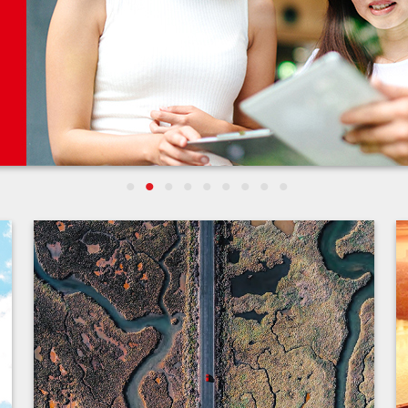
•
•
•
•
•
•
•
•
•