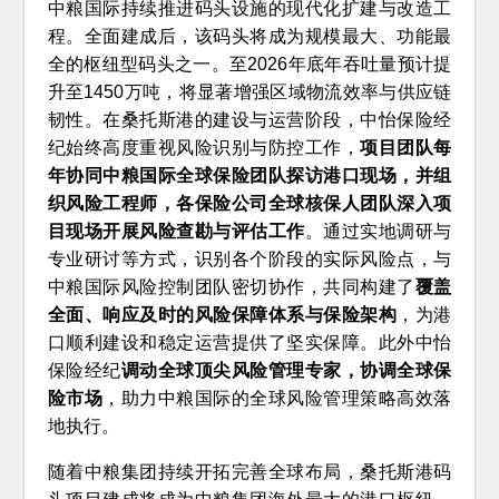
中粮国际持续推进码头设施的现代化扩建与改造工
程。全面建成后，该码头将成为规模最大、功能最
全的枢纽型码头之一。至2026年底年吞吐量预计提
升至1450万吨，将显著增强区域物流效率与供应链
韧性。在桑托斯港的建设与运营阶段，中怡保险经
纪始终高度重视风险识别与防控工作，
项目团队每
年协同中粮国际全球保险团队探访港口现场，并组
织风险工程师，各保险公司全球核保人团队深入项
目现场开展风险查勘与评估工作
。通过实地调研与
专业研讨等方式，识别各个阶段的实际风险点，与
中粮国际风险控制团队密切协作，共同构建了
覆盖
全面、响应及时的风险保障体系与保险架构
，为港
口顺利建设和稳定运营提供了坚实保障。此外中怡
保险经纪
调动全球顶尖风险管理专家，协调全球保
险市场
，助力中粮国际的全球风险管理策略高效落
地执行。
随着中粮集团持续开拓完善全球布局，桑托斯港码