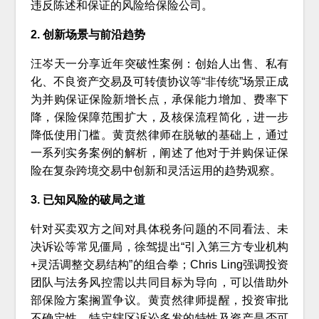
违反陈述和保证的风险给保险公司。
2. 创新场景与前沿趋势
汪岑天一分享近年突破性案例：创始人出售、私有
化、不良资产交易及可转债协议等“非传统”场景正成
为并购保证保险新增长点，承保能力增加、费率下
降，保险保障范围扩大，及核保流程简化，进一步
降低使用门槛。黄贲然律师在脱敏的基础上，通过
一系列实务案例的解析，阐述了他对于并购保证保
险在复杂跨境交易中创新和灵活运用的趋势观察。
3. 已知风险的破局之道
针对买卖双方之间对具体税务问题的不同看法、未
决诉讼等常见僵局，徐驾提出“引入第三方专业机构
+灵活调整交易结构”的组合拳；Chris Ling强调投资
团队与法务风控需以共同目标为导向，可以借助外
部保险方案搁置争议。黄贲然律师提醒，投资审批
不确定性、特定辖区诉讼多发的特性及资产是否可