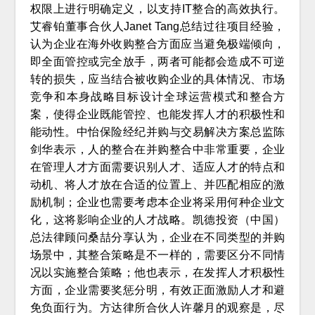
权限上进行明确定义，以支持IT整合的高效执行。
艾睿铂董事合伙人Janet Tang总结过往项目经验，
认为企业在海外收购整合方面应当避免极端倾向，
即全面管控或完全放手，两者可能都会造成不可逆
转的损失，应当结合被收购企业的具体情况、市场
竞争和本身战略目标设计全球运营模式和整合方
案，使得企业既能管控、也能发挥人才的积极性和
能动性。中怡保险经纪并购与交易解决方案总监陈
剑华表示，人的整合在并购整合中非常重要，企业
在管理人才方面需要识别人才、适应人才的特点和
动机、将人才放在合适的位置上、并匹配相应的激
励机制；企业也需要考虑本企业将采用何种企业文
化，这将影响企业的人才战略。凯德投资（中国）
总法律顾问桑喆分享认为，企业在不同类型的并购
场景中，其整合策略是不一样的，需要区分不同情
况以实施整合策略；他也表示，在发挥人才积极性
方面，企业需要奖惩分明，有效正面激励人才和避
免负面行为。方达律所合伙人许馨月的观察是，尽