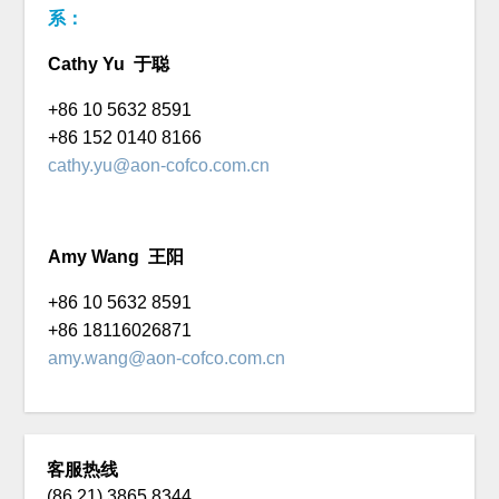
系：
Cathy Yu 于聪
+86 10 5632 8591
+86 152 0140 8166
cathy.yu@aon-cofco.com.cn
Amy Wang 王阳
+86 10 5632 8591
+86 18116026871
amy.wang@aon-cofco.com.cn
客服热线
(86 21) 3865 8344