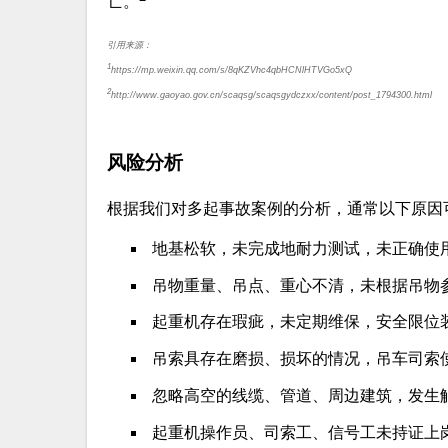
亡。
引用来源：
1
https://mp.weixin.qq.com/s/8qKZVhc4qbHCNlHTVGo5xQ
2
http://www.gaoyao.gov.cn/scaqsg/scaqsgydczxx/content/post_1794300.html
风险分析
根据我们对多起事故案例的分析，通常以下原因
地基松软，未完成地耐力测试，未正确使
吊物重量、吊点、重心不清，未根据吊物
起重机存在瑕疵，未定期维保，安全限位
吊索具存在磨损、损坏的情况，吊车司索
忽略高空的线缆、管道、周边建筑，发生
起重机操作员、司索工、信号工未持证上