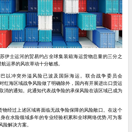
经过苏伊士运河的贸易约占全球集装箱海运货物总量的三分之
对航运界的风吹草动十分敏感。
，巴以冲突外溢风险已波及国际海运。联合战争委员会
032 通函已对红海区域战争风险做了明确除外，国内有开展进出口货运
取消的通知。此通知代表战争险的承保风险在该区域已成为
有货物经过上述区域将面临无战争险保障的风险敞口。在这个
身在水险领域多年的专业经验积累和全球网络优势,可为客
风险解决方案。