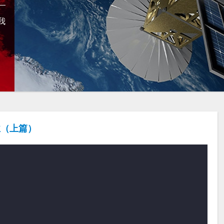
我
业（上篇）