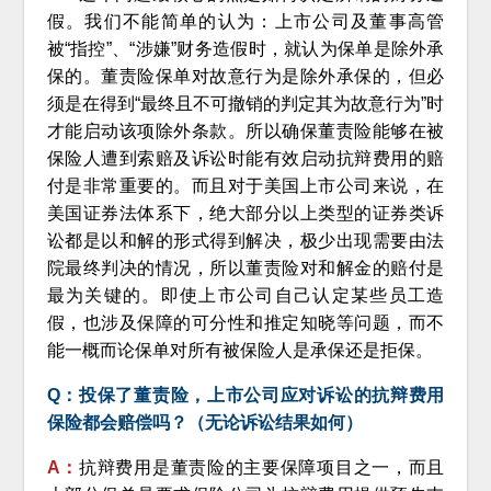
假。我们不能简单的认为：上市公司及董事高管
被“指控”、“涉嫌”财务造假时，就认为保单是除外承
保的。董责险保单对故意行为是除外承保的，但必
须是在得到“最终且不可撤销的判定其为故意行为”时
才能启动该项除外条款。所以确保董责险能够在被
保险人遭到索赔及诉讼时能有效启动抗辩费用的赔
付是非常重要的。而且对于美国上市公司来说，在
美国证券法体系下，绝大部分以上类型的证券类诉
讼都是以和解的形式得到解决，极少出现需要由法
院最终判决的情况，所以董责险对和解金的赔付是
最为关键的。即使上市公司自己认定某些员工造
假，也涉及保障的可分性和推定知晓等问题，而不
能一概而论保单对所有被保险人是承保还是拒保。
Q：投保了董责险，上市公司应对诉讼的抗辩费用
保险都会赔偿吗？（无论诉讼结果如何）
A：
抗辩费用是董责险的主要保障项目之一，而且