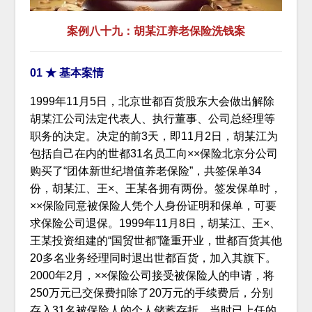
案例八十九：胡某江养老保险洗钱案
01 ★ 基本案情
1999年11月5日，北京世都百货股东大会做出解除
胡某江公司法定代表人、执行董事、公司总经理等
职务的决定。决定的前3天，即11月2日，胡某江为
包括自己在内的世都31名员工向××保险北京分公司
购买了“团体新世纪增值养老保险”，共签保单34
份，胡某江、王×、王某各拥有两份。签发保单时，
××保险同意被保险人凭个人身份证明和保单，可要
求保险公司退保。1999年11月8日，胡某江、王×、
王某投资组建的“国贸世都”隆重开业，世都百货其他
20多名业务经理同时退出世都百货，加入其旗下。
2000年2月，××保险公司接受被保险人的申请，将
250万元已交保费扣除了20万元的手续费后，分别
存入31名被保险人的个人储蓄存折。当时已上任的