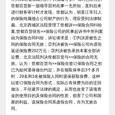
世都百货新一届领导层对此事一无所知，直到后来
进行财务审计时才发现。世都认为，胡某江等31人
的保险纯属侵占公司财产的行为，理应受到法律制
裁。北京西城区法院受理了世都诉××保险合同纠纷
案,世都百货状告××保险公司的民事起诉书中所列案
由为保险合同纠纷，诉讼请求是：①判决原被告之
间的保险合同无效；②判决被告××保险公司向原告
返还保险费202万元；③判决被告承担本案全部诉
讼费。北京法院判决世都百货与××保险的合同无
效。认为：世都百货与××保险在签订保险合同之初
已为如何退保做出约定，并在领取保单后3个多月
时，29名和3名被保险人同时退保获取保费。这种
以签订保险合同为形式，实际占有保费为目的迂回
做法，不但避开法律的规定，从而也改变了该项资
金的使用目的及保险合同的性质，损害了公司和国
家的利益。该保险合同系虚假合同，亦为无效合
同。