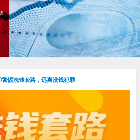
我
|①警惕洗钱套路，远离洗钱犯罪