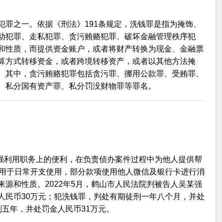
犯罪之一。依据《刑法》191条规定，洗钱罪是指为掩饰、
动犯罪、走私犯罪、贪污贿赂犯罪、破坏金融管理秩序犯
和性质，而提供资金账户，或者将财产转换为现金、金融票
算方式转移资金，或者跨境转移资产，或者以其他方法掩
。其中，贪污贿赂犯罪包括贪污罪、挪用公款罪、受贿罪、
、私分国有资产罪、私分罚没财物罪等罪名。
某强利用职务上的便利，在负责侦办案件过程中为他人提供帮
项用于日常开支使用，部分款项使用他人微信及银行卡进行消
源和性质。2022年5月，鹤山市人民法院判被告人吴某强
人民币30万元；犯洗钱罪，判处有期徒刑一年八个月，并处
五年，并处罚金人民币31万元。