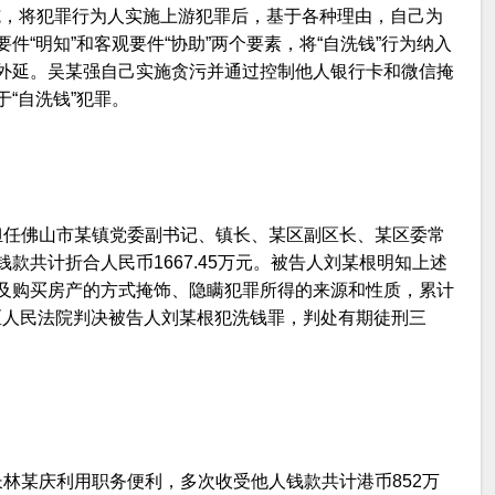
实施，将犯罪行为人实施上游犯罪后，基于各种理由，自己为
“明知”和客观要件“协助”两个要素，将“自洗钱”行为纳入
外延。吴某强自己实施贪污并通过控制他人银行卡和微信掩
“自洗钱”犯罪。
利用担任佛山市某镇党委副书记、镇长、某区副区长、某区委常
款共计折合人民币1667.45万元。被告人刘某根明知上述
及购买房产的方式掩饰、隐瞒犯罪所得的来源和性质，累计
市南海区人民法院判决被告人刘某根犯洗钱罪，判处有期徒刑三
局长林某庆利用职务便利，多次收受他人钱款共计港币852万