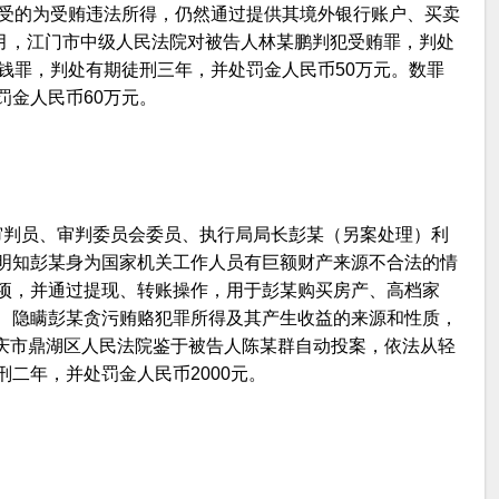
收受的为受贿违法所得，仍然通过提供其境外银行账户、买卖
2月，江门市中级人民法院对被告人林某鹏判犯受贿罪，判处
钱罪，判处有期徒刑三年，并处罚金人民币50万元。数罪
罚金人民币60万元。
院原审判员、审判委员会委员、执行局局长彭某（另案处理）利
明知彭某身为国家机关工作人员有巨额财产来源不合法的情
项，并通过提现、转账操作，用于彭某购买房产、高档家
、隐瞒彭某贪污贿赂犯罪所得及其产生收益的来源和性质，
月，肇庆市鼎湖区人民法院鉴于被告人陈某群自动投案，依法从轻
二年，并处罚金人民币2000元。