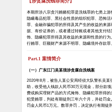
【涉贪腐洗钱罪简介】
本期所涉八宗贪污贿赂犯罪是洗钱罪的七类上游
隐瞒毒品犯罪、黑社会性质的组织犯罪、恐怖活
罪、金融诈骗犯罪的所得及其产生的收益的来源
据、有价证券的，或者通过转账或者其他支付结
饰、隐瞒犯罪所得及其收益的来源和性质的行为
行贿罪、巨额财产来源不明罪、隐瞒境外存款罪
Part.1 案情简介
（一）广东江门吴某强涉贪腐自洗钱案
2020年8月，被告人某公安局经侦大队警长吴
助，收受他人钱款人民币30万元现金，部分款
费或购买理财产品的方式掩饰、隐瞒犯罪所得的来
犯受贿罪，判处有期徒刑三年六个月，并处罚金
罚金人民币1万元。数罪并罚，决定执行有期徒刑