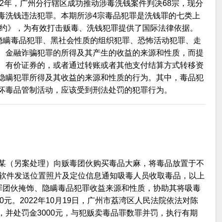
2022年，广州分行辖区成功推动涉毒洗钱案件判决68宗，现分
毒洗钱违法犯罪。本期所涉4宗毒品犯罪是洗钱罪的七类上
公约》，为有效打击贩毒、洗钱犯罪提供了国际法律依据。
、隐瞒毒品犯罪、黑社会性质的组织犯罪、恐怖活动犯罪、走
、金融诈骗犯罪的所得及其产生的收益的来源和性质，而提
、有价证券的，或者通过转账或者其他支付结算方式转移资
隐瞒犯罪所得及其收益的来源和性质的行为。其中，毒品犯
坏毒品管制活动，应该受到刑法处罚的犯罪行为。
同王某（另案处理）向贩毒团伙购买毒品大麻，将毒品放置于不
通讯软件发送位置照片及定位信息通知吸毒人员收取毒品，以上
犯罪团伙掩饰、隐瞒毒品犯罪收益来源和性质，协助其将吸毒
0元。2022年10月19日，广州市荔湾区人民法院依法对陈
并处罚金3000元，与犯贩卖毒品罪数罪并罚，执行有期