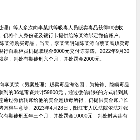
另案处理）等人多次向李某武等吸毒人员贩卖毒品获得非法收
，仍将个人身份证及银行卡提供给陈某涛绑定微信账户。
0元给陈某涛购买毒品，当天，李某武明知陈某涛向蔡某民贩卖毒
自助柜员机提取现金6000元交付陈某涛。2022年9月30
定，判处有期徒刑六个月，并处罚金2000元。
阳江市向李某荣（另案处理）贩卖毒品海洛因，为掩饰、隐瞒毒品
到的36笔毒资共计59800元，通过微信转账的方式转到其
莲通过微信转账给他的资金是贩毒所得，仍提供资金账户长
肉档生意等。2023年4月28日，阳江市人民法院依法对张
有期徒刑五年三个月，并处罚金10000元；判处封某莲有