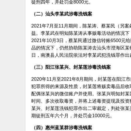
徒刑四年，并处罚金8000元。
（二）汕头李某武涉毒洗钱案
2021年7月至11月期间，陈某涛、蔡某民（
益。李某武在明知陈某涛从事贩毒活动的情况下
2021年10月3日，蔡某民通过微信转账650
品的情况下，仍然协助陈某涛去汕头市澄海区某银行
日，南澳县人民法院依法对李某武犯洗钱罪作出裁
（三）阳江张某兴、封某莲涉毒洗钱案
2020年11月至2021年8月期间，封某莲在
犯罪所得的来源及性质，封某莲将贩卖毒品后收取
配偶张某兴的微信账户并使用。张某兴明知封某
时间、多次收取毒资，并将上述毒资提现及投资猪
某兴、封某莲洗钱犯罪作出二审裁定，判处张某兴
期徒刑五年六个月，并处罚金10000元。
（四）惠州蓝某群涉毒洗钱案