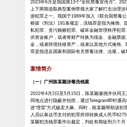
2023年6月是我国第13个“全民禁毒宣传月”。
上下两期选取典型案例带领大家了解打击治理涉
游犯罪之一。我国于1989年加入《联合国禁毒
根据《刑法》191条规定，洗钱罪是指为掩饰
私犯罪、贪污贿赂犯罪、破坏金融管理秩序犯罪
供资金账户，或者将财产转换为现金、金融票据
金，或者跨境转移资产，或者以其他方式掩饰、
罪是指违反国家和国际有关禁毒法律、法规，破
案情简介
（一）广州陈某颖涉毒洗钱案
2022年4月2日至5月15日，陈某颖雇佣并伙
同地点进行隐蔽并拍照，通过Telegram即时
述“埋雷”方式贩卖大麻。同时，陈某颖帮助该
人员以泰达币支付的犯罪所得转换成人民币6275
某颖犯洗钱罪案作出裁定，判处有期徒刑六个月，