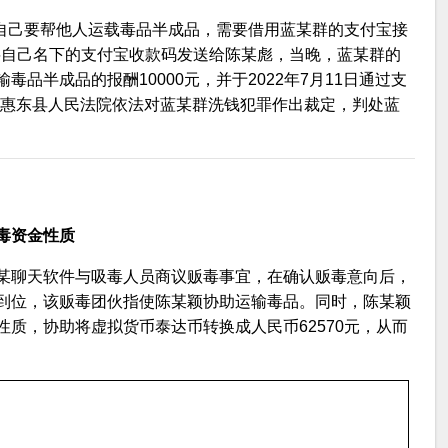
群自己要帮他人运载毒品半成品，需要借用蓝某群的支付宝接
信将自己名下的支付宝收款码发送给陈某彪，当晚，蓝某群的
品半成品的报酬10000元，并于2022年7月11日通过支
12日，惠东县人民法院依法对蓝某群洗钱犯罪作出裁定，判处蓝
毒资金性质
某聊天软件与吸毒人员商议贩毒事宜，在确认贩毒意向后，
到位，该贩毒团伙指使陈某颖协助运输毒品。同时，陈某颖
质，协助将虚拟货币泰达币转换成人民币62570元，从而