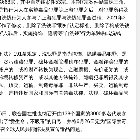
决68宗，其中自洗钱案件53宗。本期7宗案件涵盖珠三角、
是指行为人在实施毒品犯罪等上游犯罪之后，对犯罪所得及
自洗钱行为人参与了上游犯罪与洗钱犯罪全过程。2021年3
作了修改，删除了洗钱罪“明知”认定标准、删除了构成洗钱
洗钱”入罪后，实施掩饰、隐瞒等“自洗钱”行为单独构成洗钱
刑法》191条规定，洗钱罪是指为掩饰、隐瞒毒品犯罪、黑
、贪污贿赂犯罪、破坏金融管理秩序犯罪、金融诈骗犯罪的
账户的，或将财产转换为现金、金融票据、有价证券的，或
跨境转移资产的，或以其他方法掩饰、隐瞒犯罪所得及其收
私、贩卖、运输、制造毒品罪，非法生产、买卖、运输制毒
等，是指违反国家和国际有关禁毒法律、法规，破坏毒品管
至26日，联合国在维也纳召开由138个国家的3000多名代表参
了“爱生命，不吸毒”的口号，并将6月26日定为“国际禁毒
号召全球人民共同解决及宣传毒品问题。