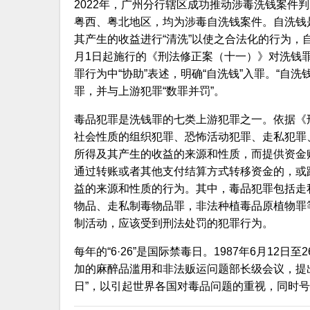
2022年，广州分行辖区成功推动涉毒洗钱案件判
粤西、粤北地区，均为涉毒自洗钱案件。自洗钱
其产生的收益进行“清洗”以使之合法化的行为，
月1日起施行的《刑法修正案（十一）》对洗钱罪
罪行为中“协助”表述，明确“自洗钱”入罪。“自
罪，并与上游犯罪“数罪并罚”。
毒品犯罪是洗钱罪的七类上游犯罪之一。依据《
社会性质的组织犯罪、恐怖活动犯罪、走私犯罪
所得及其产生的收益的来源和性质，而提供资金
通过转账或者其他支付结算方式转移资金的，或
益的来源和性质的行为。其中，毒品犯罪包括走
物品、走私制毒物品罪，非法种植毒品原植物罪
制活动，应该受到刑法处罚的犯罪行为。
每年的“6·26”是国际禁毒日。1987年6月12日
加的麻醉品滥用和非法贩运问题部长级会议，提出
日”，以引起世界各国对毒品问题的重视，同时