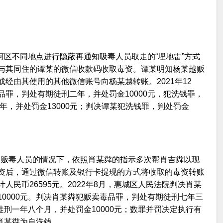
天河区不同地点进行隐蔽再通知吸毒人员取走的“埋地雷”方式
与其同住的谭某的微信收款码收取毒资。谭某明知杨某越贩
经由其使用的其他微信账号向杨某越转账。2021年12
罪，判处有期徒刑二年，并处罚金10000元，犯洗钱罪，
年，并处罚金13000元；判决谭某犯洗钱罪，判处罚金
粦是贩毒人员的情况下，依照肖某粦的指示多次帮肖吉粦以现
资后，通过微信转账及银行卡提现的方式将收取的毒资转账
民币26595元。2022年8月，惠城区人民法院判决肖某
0000元。判决肖某粦犯贩卖毒品罪，判处有期徒刑七年三
徒刑一年八个月，并处罚金10000元；数罪并罚决定执行有
，肖某粦为自洗钱。