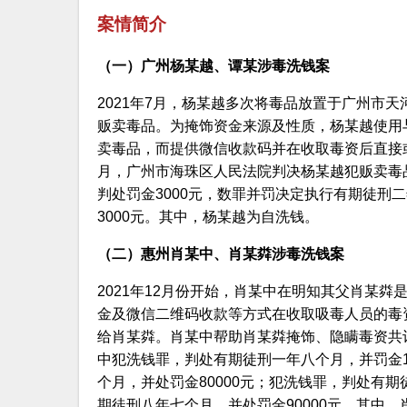
案情简介
（一）广州杨某越、谭某涉毒洗钱案
2021年7月，杨某越多次将毒品放置于广州市
贩卖毒品。为掩饰资金来源及性质，杨某越使用
卖毒品，而提供微信收款码并在收取毒资后直接或
月，广州市海珠区人民法院判决杨某越犯贩卖毒品
判处罚金3000元，数罪并罚决定执行有期徒刑二
3000元。其中，杨某越为自洗钱。
（二）惠州肖某中、肖某粦涉毒洗钱案
2021年12月份开始，肖某中在明知其父肖某
金及微信二维码收款等方式在收取吸毒人员的毒
给肖某粦。肖某中帮助肖某粦掩饰、隐瞒毒资共计人
中犯洗钱罪，判处有期徒刑一年八个月，并罚金1
个月，并处罚金80000元；犯洗钱罪，判处有期
期徒刑八年七个月，并处罚金90000元。其中